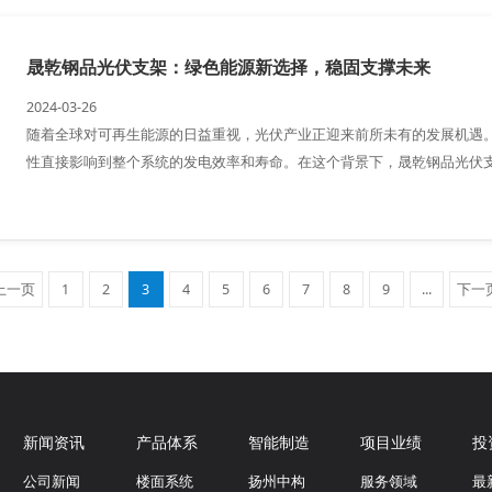
晟乾钢品光伏支架：绿色能源新选择，稳固支撑未来
2024-03-26
随着全球对可再生能源的日益重视，光伏产业正迎来前所未有的发展机遇
性直接影响到整个系统的发电效率和寿命。在这个背景下，晟乾钢品光伏
上一页
1
2
3
4
5
6
7
8
9
...
下一
新闻资讯
产品体系
智能制造
项目业绩
投
公司新闻
楼面系统
扬州中构
服务领域
最